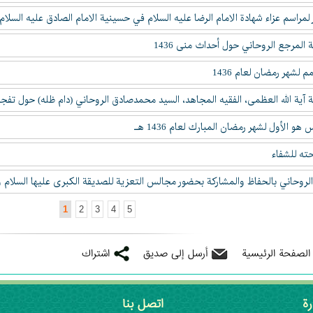
لمراسم عزاء شهادة الامام الرضا عليه السلام في حسينیة الامام الصادق عليه السلام
المرجع الروحاني حول أحداث منى 1436
 لشهر رمضان لعام 1436
ة آیة الله العظمی، الفقیه المجاهد، السید محمدصادق الروحاني (دام ظله) حول تفج
و الأول لشهر رمضان المبارك لعام 1436 هـ
ته للشفاء
م الروحاني بالحفاظ والمشاركة بحضور مجالس التعزية للصديقة الكبرى عليها السلا
1
2
3
4
5
 الصفحة الرئيسية
أرسل إلى صديق
اشتراك
رة
اتصل بنا