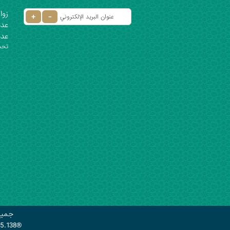
زوار 
عدد ا
عدد
تحديث: ٦
جميع
.5.138®