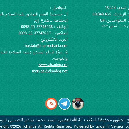
اليوم: 18,454
للتواصل :
لزيارات: 60,840,466
1_ حسينية الامام الصادق عليه السلام ،قم
 المتواجدين: 09
المقدسة ـ شارع إرم
١ شعبان ١٤٤٧
الهاتف : 37743538 25 0098
الفاكس : 37747557 25 0098
البريد الالكتروني :
maktab@imamrohani.com
2- مركز الامام الصادق (علیه السلام) للثقا
والتوجيه.
www.alsadeq.net
markaz@alsadeq.net
 الحقوق محفوظة لمكتب آية الله العظمى السید محمد صادق الحسیني الروح
yright ©2026
rohani.ir
All Rights Reserved. Powered by
targan.ir
Version 5