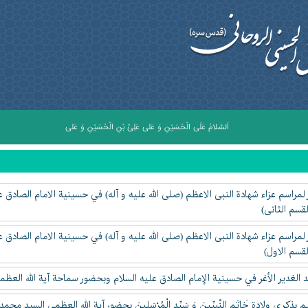
اَلسَّلامُ عَلَى الْحُسَيْنِ وَ عَلى عَلِىِّ بْنِ الْحُسَيْنِ وَ عَلى اَوْلادِ الْحُسَيْنِ وَ عَلى اَص
لمراسم عزاء شهادة النبی الاعظم (صلی الله علیه و آله) في حسينیة الامام الصادق ع
لقسم الثانی)
لمراسم عزاء شهادة النبی الاعظم (صلی الله علیه و آله) في حسينیة الامام الصادق ع
لقسم الاول)
 الغدير الأغر في حسينية الإمام الصادق عليه السلام وبحضور سماحة آية الله العظ
 بذكرى ولادة خَاتَمِ النَّبِيِّينَ وَ سَيِّدِ الْمُرْسَلِينَ بحضور آية الله العظمى الس