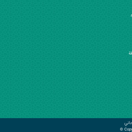
فة
اني
© Cop