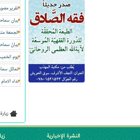
تقرير مصور 
بيان سماحة 
الجمعة متمم
بیانُ سماح
يوم الخميس ه
تماثل سماح
نداء الاما
زيارة
النشرة الإخبارية
زيا