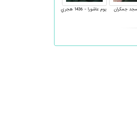
جد جمکران
يوم عاشورا - 1436 هجري