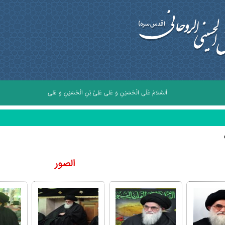
اَلسَّلامُ عَلَى الْحُسَيْنِ وَ عَلى عَلِىِّ بْنِ الْحُسَيْنِ وَ عَلى اَوْلادِ الْحُسَيْنِ وَ عَلى اَص
الصور