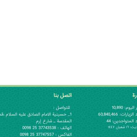
رة
اتصل بنا
اليوم: 10,890
للتواصل :
لزيارات: 60,840,466
1_ حسينية الامام الصادق عليه السلام ،قم
 المتواجدين: 44
المقدسة ـ شارع إرم
١ شعبان ١٤٤٧
الهاتف : 37743538 25 0098
الفاكس : 37747557 25 0098