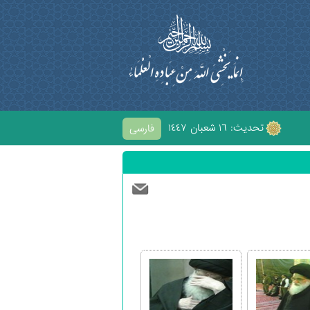
تحديث: ١٦ شعبان ١٤٤٧
فارسی
ْحابِ الْحُسَيْنِ