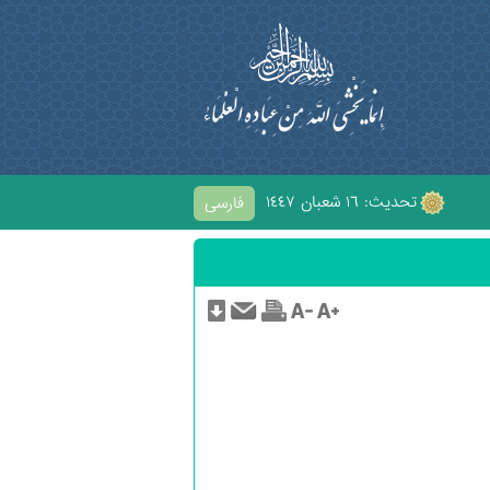
تحديث: ١٦ شعبان ١٤٤٧
فارسی
ْحابِ الْحُسَيْنِ