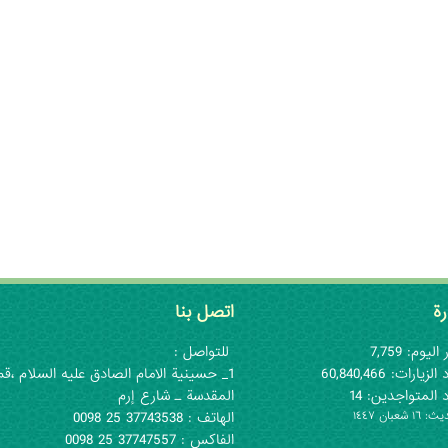
رة
اتصل بنا
اليوم: 7,759
للتواصل :
لزيارات: 60,840,466
1_ حسينية الامام الصادق عليه السلام ،قم
 المتواجدين: 14
المقدسة ـ شارع إرم
١ شعبان ١٤٤٧
الهاتف : 37743538 25 0098
الفاكس : 37747557 25 0098