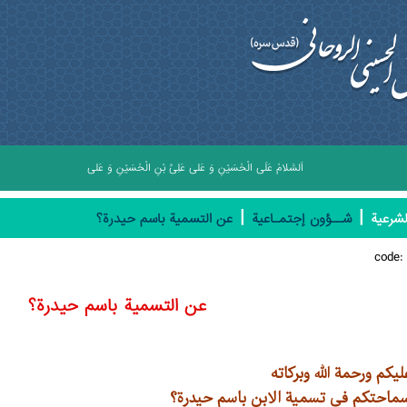
اَلسَّلامُ عَلَى الْحُسَيْنِ وَ عَلى عَلِىِّ بْنِ الْحُسَيْنِ وَ عَلى اَوْلادِ الْحُسَيْنِ وَ عَلى اَص
|
|
لشرعیة
شــؤون إجتمـاعية
عن التسمية باسم حيدرة؟
code
عن التسمية باسم حيدرة؟
يكم ورحمة الله وبركاته
ماحتكم في تسمية الابن باسم حيدرة؟