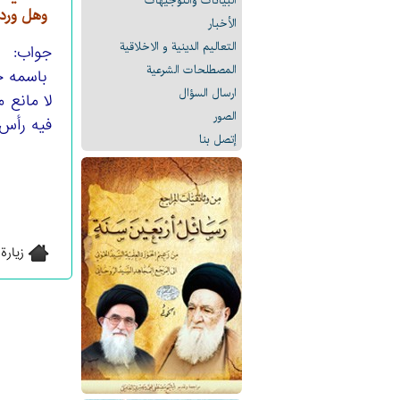
البیانات والتوجيهات
وهل ورد 
الأخبار
التعالیم الدینیة و الاخلاقیة
جواب:
المصطلحات الشرعیة
باسمه ج
ارسال السؤال
لا مانع 
الصور
فيه رأس 
إتصل بنا
زيارة