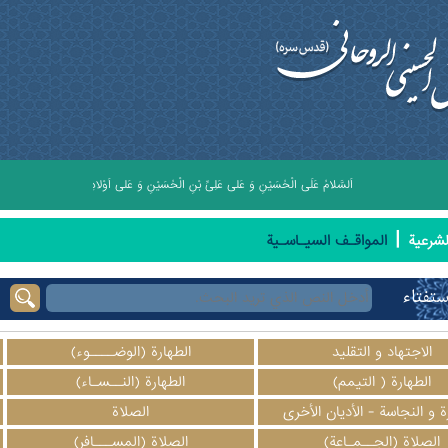
اَلسَّلامُ عَلَى الْحُسَيْنِ وَ عَلى عَلِىِّ بْنِ الْحُسَيْنِ وَ عَلى اَوْلادِ الْحُسَيْنِ وَ عَلى اَصْحابِ ال
|
لشرعیة
المواقـف السيـاسـية
ستفتاء
الاجتهاد و التقليد
الطهارة (الوضــــوء)
الطهارة ( التيمم)
الطهارة (النــسـاء)
ة و النجاسة - الأديان الأخرى
الصلاة
الصلاة (الجــمـاعة)
الصلاة (المســـافر)