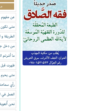
مـ
عن مفهوم ا
متى تكون ا
الطريقة و 
من دخل جند
ما أشرتم ا
ظهرت قبل ا
متى يحرم ال
رأي سماحتك
العمل في ا
نحن أُلعوب