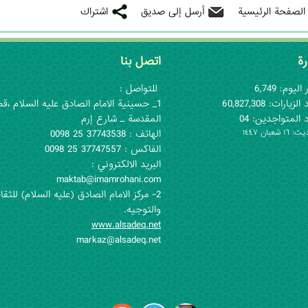
 الصفحة الرئيسية
أرسل إلى صديق
اشتراك
رة
اتصل بنا
اليوم: 6,749
للتواصل :
لزيارات: 60,827,308
1_ حسينية الامام الصادق عليه السلام ،قم
 المتواجدين: 04
المقدسة ـ شارع إرم
١ شعبان ١٤٤٧
الهاتف : 37743538 25 0098
الفاكس : 37747557 25 0098
البريد الالكتروني :
maktab@imamrohani.com
2- مركز الامام الصادق (علیه السلام) للثقا
والتوجيه.
www.alsadeq.net
markaz@alsadeq.net