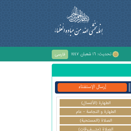
تحديث: ١٦ شعبان ١٤٤٧
فارسی
ْحُسَيْنِ
إرسال الإستفتاء
الطهارة (الأغسال)
الطهارة و النجاسة - عام
الصلاة (المستحبة)
الصلاة (متــفـرقات)