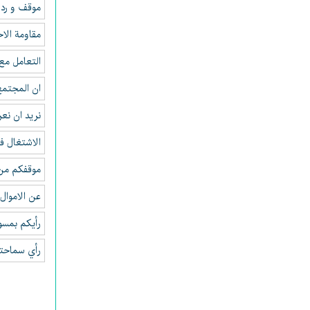
موقف و رد 
مقاومة الا
التعامل مع
ان المجتمع 
نريد ان نع
الاشتغال ف
موقفكم من
عن الاموال 
رأيکم بمسود
رأي سماحتك