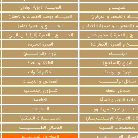
الصيـــام
الصيـــام (رؤية الهلال)
يـــام (الضعف و المرض)
الصيـــام (وقت الإمساك و الإفطار)
م (المفطرات و عدمها، القضاء و
الحـــــج و العمرة (عام)
الكفارات)
ـــج و العمرة (المحرم داخل
الحـــــج و العمرة (الوقوفين، الرمي،
الحــرم)
الذبح، الحلق، المبيت)
ــــج و العمرة (الكفارات)
العمرة المفردة
الزكـــــاة
الزواج (الدائـــــم)
الزواج (المنقطع)
الطلاق و العدة
الإرث و الوصية
أحكام الأموات
مسائل الوقـــــــف
القصاص و الديــات
مسائل اللقطة
شــؤون إجتمـاعية
علاقة الرجل و المرأة
الأطعمة
ألـعـاب و غيرها من اللهو
المحرمات
ات التجارية (الإسـتئــجــار)
المعــامــلات البنـكـية
المصطلحات الفقـهية
المسائل الطبـــــيــــة
لمسائل العــــــامـــة
المواقـف السيـاسـية