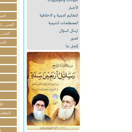
البیانات والتوجيهات
الأخبار
التعالیم الدینیة و الاخلاقیة
الص
المصطلحات الشرعیة
الصيـــا
ارسال السؤال
الحــ
الصور
الحـ
إتصل بنا
ال
المعامل
ا