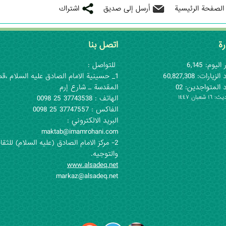
 الصفحة الرئيسية
أرسل إلى صديق
اشتراك
رة
اتصل بنا
اليوم: 6,145
للتواصل :
لزيارات: 60,827,308
1_ حسينية الامام الصادق عليه السلام ،قم
 المتواجدين: 02
المقدسة ـ شارع إرم
١ شعبان ١٤٤٧
الهاتف : 37743538 25 0098
الفاكس : 37747557 25 0098
البريد الالكتروني :
maktab@imamrohani.com
2- مركز الامام الصادق (علیه السلام) للثقا
والتوجيه.
www.alsadeq.net
markaz@alsadeq.net