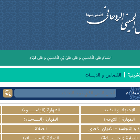
اَلسَّلامُ عَلَى الْحُسَيْنِ وَ عَلى عَلِىِّ بْنِ الْحُسَيْنِ وَ عَلى اَوْلادِ الْحُسَيْنِ وَ عَلى اَصْحابِ الْ
|
لشرعیة
القصاص و الديــات
ستفتاء
الاجتهاد و التقليد
الطهارة (الوضــــوء)
الطهارة ( التيمم)
الطهارة (النــسـاء)
ة و النجاسة - الأديان الأخرى
الصلاة
الصلاة (الجــمـاعة)
الصلاة (المســـافر)