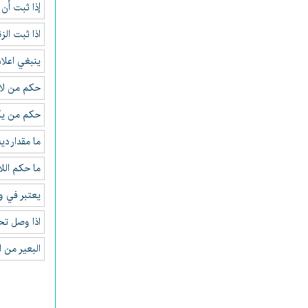
إذا ثبت أن
اذا ثبت الز
ينبغي اعلا
حكم من لا
حكم من يكف
ما مقدار دي
ما حكم الل
يعتبر في و
اذا وصل تح
البعير من ا