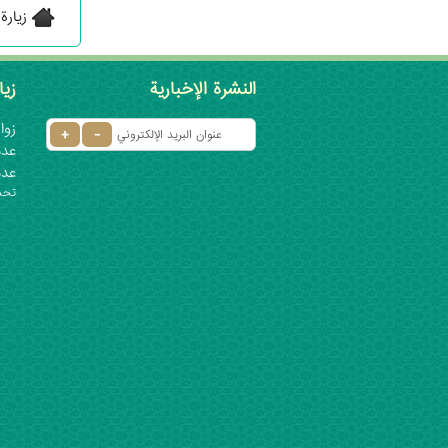
زيارة
النشرة الإخبارية
زيا
زوار 
عدد ا
عدد
تحديث: ٦