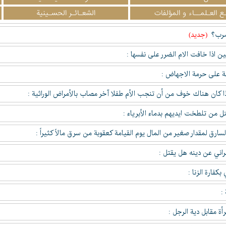
ع العـلمــاء و المؤلفات
الشعـائـر الحسـينية
لضرب؟
(جدید)
ين اذا خافت الام الضرر على نفسها :
لة على حرمة الاجهاض :
ا كان هناك خوف من أن تنجب الأم طفلا آخر مصاب بالأمراض الوراثية :
ل من تلطخت ايديهم بدماء الأبرياء :
سارق لمقدار صغير من المال يوم القيامة كعقوبة من سرق مالاً كثيراً :
صراني عن دينه هل يقتل :
 بکفارة الزنا :
 :
أة مقابل دية الرجل :