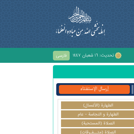
تحديث: ١٦ شعبان ١٤٤٧
فارسی
حُسَيْنِ
إرسال الإستفتاء
الطهارة (الأغسال)
الطهارة و النجاسة - عام
الصلاة (المستحبة)
الصلاة (متــفـرقات)