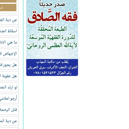
مـ
عن دية ا
اسقاط الجن
ما هي الاد
الإجهاض اذ
هل يجوز قت
هل عقوبة ال
لو ارتد الن
أرجو اعلامي
قتل الرحمة
عن دية المر