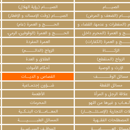
الصيـــام
الصيـــام (رؤية الهلال)
يـــام (الضعف و المرض)
الصيـــام (وقت الإمساك و الإفطار)
م (المفطرات و عدمها، القضاء و
الحـــــج و العمرة (عام)
الكفارات)
ـــج و العمرة (المحرم داخل
الحـــــج و العمرة (الوقوفين، الرمي،
الحــرم)
الذبح، الحلق، المبيت)
ــــج و العمرة (الكفارات)
العمرة المفردة
الزكـــــاة
الزواج (الدائـــــم)
الزواج (المنقطع)
الطلاق و العدة
الإرث و الوصية
أحكام الأموات
مسائل الوقـــــــف
القصاص و الديــات
مسائل اللقطة
شــؤون إجتمـاعية
علاقة الرجل و المرأة
الأطعمة
ألـعـاب و غيرها من اللهو
المحرمات
ات التجارية (الإسـتئــجــار)
المعــامــلات البنـكـية
المصطلحات الفقـهية
المسائل الطبـــــيــــة
لمسائل العــــــامـــة
المواقـف السيـاسـية