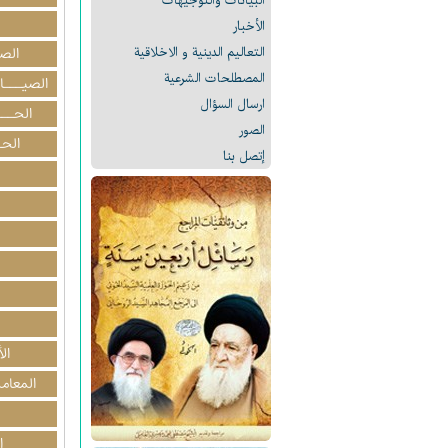
البیانات والتوجيهات
الأخبار
التعالیم الدینیة و الاخلاقیة
الص
المصطلحات الشرعیة
الصيـــا
ارسال السؤال
الحــ
الصور
الحـ
إتصل بنا
ال
المعامل
ا