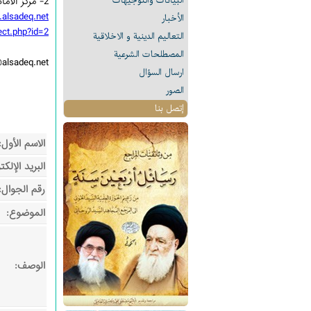
البیانات والتوجيهات
2- مركز الامام الصادق (علیه السلام) للثقافة والتوجيه.
alsadeq.net
الأخبار
ect.php?id=2
التعالیم الدینیة و الاخلاقیة
المصطلحات الشرعیة
alsadeq.net
ارسال السؤال
الصور
إتصل بنا
الاسم الأول:
البريد الإلكت
رقم الجوال:
الموضوع:
الوصف: