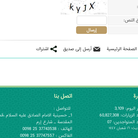
ق النص:
 الصفحة الرئيسية
أرسل إلى صديق
اشتراك
رة
اتصل بنا
اليوم: 3,109
للتواصل :
لزيارات: 60,827,308
1_ حسينية الامام الصادق عليه السلام ،قم
 المتواجدين: 07
المقدسة ـ شارع إرم
١ شعبان ١٤٤٧
الهاتف : 37743538 25 0098
الفاكس : 37747557 25 0098