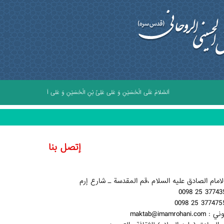
اَلسَّلامُ عَلَى الْحُسَيْنِ وَ عَلى عَلِىِّ بْنِ الْحُسَيْنِ وَ عَلى اَوْلادِ الْحُسَيْنِ وَ عَلى اَص
إتصل بنا
maktab@imamro