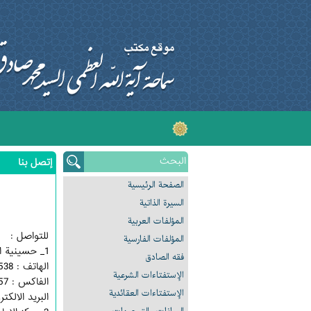
إتصل بنا
الصفحة الرئیسیة
السیرة الذاتیة
المؤلفات العربیة
للتواصل :
المؤلفات الفارسیة
1_ حسينية الامام الصادق عليه السلام ،قم المقدسة ـ شارع إرم
فقه الصادق
الهاتف : 37743538 25 0098
الإستفتاءات الشرعیة
الفاكس : 37747557 25 0098
الإستفتاءات العقائدیة
البريد الالكتروني : hani.com