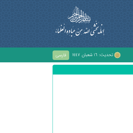
تحديث: ١٦ شعبان ١٤٤٧
فارسی
ْحابِ الْحُسَيْنِ