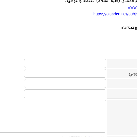
www.
https://alsadeq.net/subj
markaz@
روني: