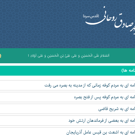
اَلسَّلامُ عَلَى الْحُسَيْنِ وَ عَلى عَلِىِّ بْنِ الْحُسَيْنِ وَ عَلى اَوْلادِ الْحُسَيْنِ وَ عَلى اَصْحابِ الْح
امه ها)