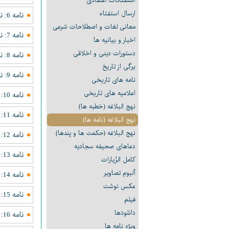
استفتائات اعتقادی
ارسال استفتاء
نامه 6: نامه ای به معاويه در لزوم بيعت با آن حضرت
معانى لغات و اصطلاحات شرعی
نامه 7: نامه ای در پاسخ معاويه كه ردّ بيعت آن حضرت روا نيست
اخبار و بیانیه ها
دستورات دینی و اخلاقی
نامه 8: نامه ای به جرير به عبداللّه بَجَلى، وقتى او را نزد معاويه فرستاد
برگی از تاریخ
نامه 9: نامه ای به معاويه در فداكارى مسلمانان
نامه های تاریخی
اعلامیه های تاریخی
نامه 10: نامه ای به معاويه كه آن حضرت را به جنگ فرا خوانده بود
نهج البلاغه (خطبه ها)
نامه 11:‌ نامه ای به هنگام فرستادن لشگر به سوى دشمن
نهج البلاغه (نامه ها)
نهج البلاغه (حکمت ها و پندها)
نامه 12: نامه ای به معقل بن قيس رياحى
دعاهای صحیفه سجادیه
نامه 13: نامه ای به دو نفر از امیران لشگر
كامل الزّيارات
آلبوم تصاویر
نامه 14: نامه ای به لشگر خود پيش از ديدار با دشمن در صفّين
عکس نوشت
نامه 15: نامه دعاى آن حضرت هنگام برخورد با دشمن در وقت جنگ
فیلم
دانلودها
نامه 16: نامه ای به يارانش وقت جنگ
ویژه نامه ها