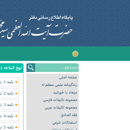
نهج البلاغه (ن
صفحه اصلی
نامه 1:‌ نامه ای به مردم كوفه زمانى كه از مدينه به بصره مى رفت
زندگینامه علمی معظم له
میعاد با خورشید
نامه 2: نامه ای به مردم كوفه پس از فتح بصره
مجموعه تالیفات فارسی
نامه 3: نامه ای به شريح قاضى
مجموعه تالیفات عربی
فقه الصادق
نامه 4: نامه ای به بعضى از فرماندهان ارتش خود
استفتائات شرعی
نامه 5: نامه ای به اشعث بن قيس عامل آذربايجان