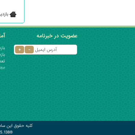
بازدی
عضویت در خبرنامه
آما
بازدی
بازدید
تعدا
بروز
کلیه حقوق این سام
.5.138®