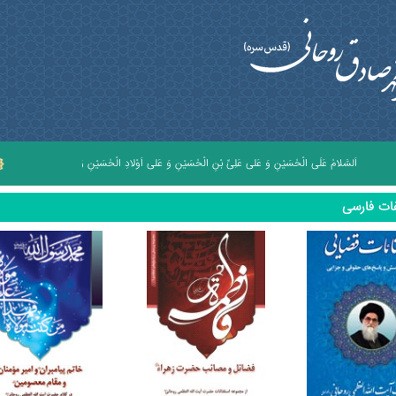
لسَّلامُ عَلَى الْحُسَيْنِ وَ عَلى عَلِىِّ بْنِ الْحُسَيْنِ وَ عَلى اَوْلادِ الْحُسَيْنِ وَ عَلى اَصْحابِ الْحُسَيْنِ
ات فارسی