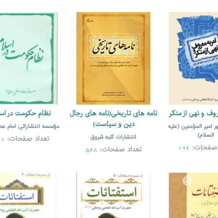
روف و نهی از منکر
نامه های تاریخی(نامه های رجال
نظام حكومت در اسل
دین و سیاست)
ر امیر المؤمنین (علیه
مؤسسه انتشاراتی امام عص
السلام)
انتشارات کلبه شروق
تعداد صفحات:
60
 صفحات:
تعداد صفحات:
196
528