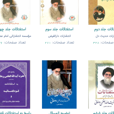
ائات جلد دوم
استفتائات جلد سوم
استفتائات جلد چها
ارات حدیث دل
انتشارات دارالفیض
مؤسسه انتشاراتی امام عص
 صفحات:
تعداد صفحات:
تعداد صفحات:
36
271
328
ائات جلد ششم
توضیح المسائل
پاسخ به استفتائات قضا