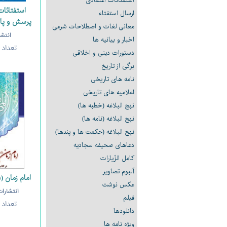
استفتائات اعتقادی
استفتائا
ارسال استفتاء
پرسش و پاس
معانى لغات و اصطلاحات شرعی
انتشا
اخبار و بیانیه ها
تعداد
دستورات دینی و اخلاقی
برگی از تاریخ
نامه های تاریخی
اعلامیه های تاریخی
نهج البلاغه (خطبه ها)
نهج البلاغه (نامه ها)
نهج البلاغه (حکمت ها و پندها)
دعاهای صحیفه سجادیه
كامل الزّيارات
آلبوم تصاویر
امام زمان (ع
عکس نوشت
انتشارات
فیلم
تعداد
دانلودها
ویژه نامه ها