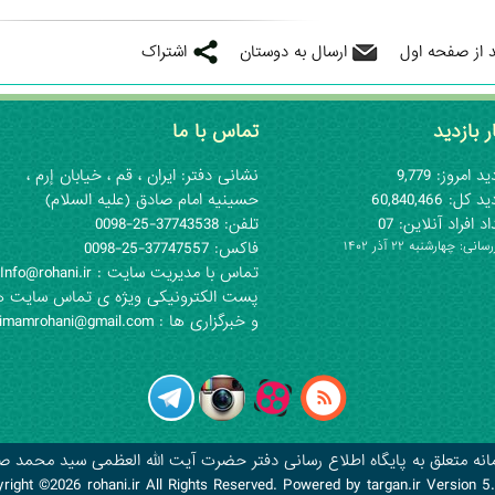
د از صفحه اول
ارسال به دوستان
اشتراک
ر بازدید
تماس با ما
د امروز: 9,779
نشانی دفتر: ايران ، قم ، خيابان إرم ،
 کل: 60,840,466
حسينيه امام صادق (علیه السلام)
د افراد آنلاین: 07
تلفن: 37743538-25-0098
رسانی:
۱۴۰۲ چهارشنبه ۲۲ آذر
فاكس: 37747557-25-0098
تماس با مدیریت سایت : Info@rohani.ir
پست الکترونیکی ویژه ی تماس سایت ه
و خبرگزاری ها : imamrohani@gmail.com
انه متعلق به پایگاه اطلاع رسانی دفتر حضرت آیت الله العظمی سید محمد 
yright ©2026
rohani.ir
All Rights Reserved. Powered by
targan.ir
Version 5