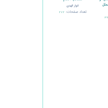
ملل
انوار الهدی
تعداد صفحات:
272
3