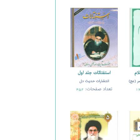
ام
استفتائات جلد اول
ر (عج)
انتشارات حدیث دل
تعداد صفحات:
452
1