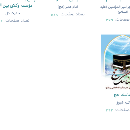
مؤسسه وکلای بین ال
ر امیر المؤمنین (علیه
امام عصر (عج)
السلام)
حدیث دل
تعداد صفحات:
568
 صفحات:
تعداد صفحات:
379
22
ناسك حج
کلبه شروق
 صفحات:
312