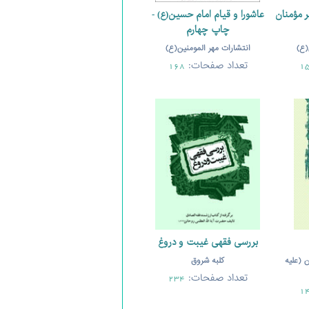
ر مؤمنان
عاشورا و قیام امام حسین(ع) -
چاپ چهارم
(ع)
انتشارات مهر المومنین(ع)
تعداد صفحات:
168
1
بررسی فقهی غیبت و دروغ
ن (علیه
کلبه شروق
تعداد صفحات:
234
1