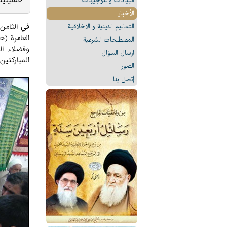
حسينيته 
البیانات والتوجيهات
الأخبار
التعالیم الدینیة و الاخلاقیة
العامرة (ح
المصطلحات الشرعیة
وفضلاء ال
ارسال السؤال
المباركتين
الصور
إتصل بنا