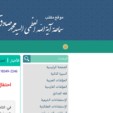
اَلسَّلامُ عَلَى الْحُسَي
|
الأخبار
احتف
الصفحة الرئیسیة
:
18349-2246
السیرة الذاتیة
المؤلفات العربیة
احتفال
المؤلفات الفارسیة
فقه الصادق
الإستفتاءات الشرعیة
الإستفتاءات العقائدیة