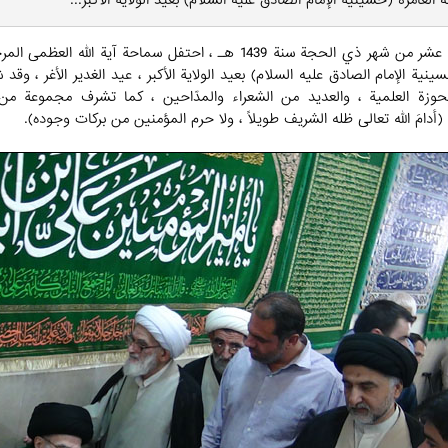
العامرة (حسينية الإمام الصادق عليه السلام) بعيد الولاية الأكبر...
في الثامن عشر من شهر ذي الحجة سنة 1439 هـ ، احتفل سماحة آي
سينية الإمام الصادق عليه السلام) بعيد الولاية الأكبر ، عيد الغدير الأغر ، وق
حوزة العلمية ، والعديد من الشعراء والمدّاحين ، كما تشرف مجموعة من 
 (أدامَ الله تعالى ظله الشريف طويلاً ، ولا حرم المؤمنين من بركات وجوده).