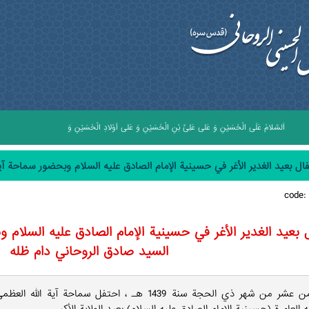
ْنِ وَ عَلى عَلِىِّ بْنِ الْحُسَيْنِ وَ عَلى اَوْلادِ الْحُسَيْنِ وَ عَلى اَصْحابِ الْحُسَيْنِ
ال بعيد الغدير الأغر في حسينية الإمام الصادق عليه السلام وبحضور سماحة آي
code
 بعيد الغدير الأغر في حسينية الإمام الصادق عليه السلام 
السيد صادق الروحاني دام ظله
في الثامن عشر من شهر ذي الحجة سنة 1439 هـ ، احتفل سما