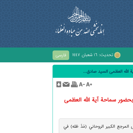
تحديث: ١٦ شعبان ١٤٤٧
فارسی
ة الله العظمى السيد صادق...
وبحضور سماحة آية الله العظمى
حة آية الله العظمى المرجع الكبير الروحاني (مُدَّ ظله) في