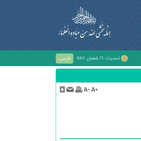
تحديث: ١٦ شعبان ١٤٤٧
فارسی
بِ الْحُسَيْنِ