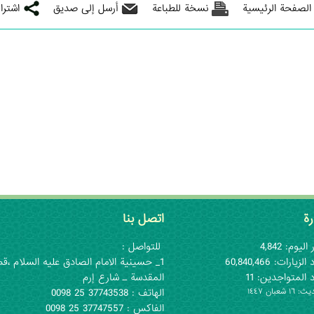
 الصفحة الرئيسية
نسخة للطباعة
أرسل إلى صديق
اشترا
رة
اتصل بنا
اليوم: 4,842
للتواصل :
لزيارات: 60,840,466
1_ حسينية الامام الصادق عليه السلام ،قم
 المتواجدين: 11
المقدسة ـ شارع إرم
١ شعبان ١٤٤٧
الهاتف : 37743538 25 0098
الفاكس : 37747557 25 0098