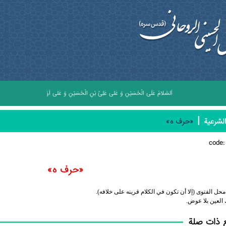
اَلسَّلامُ عَلَى الْحُسَيْنِ وَ عَلى عَلِىِّ بْنِ الْحُسَيْنِ وَ عَلى اَوْلادِ الْحُسَيْنِ وَ عَلى اَصْحا
|
لشرعیة
«حرف ه»
code
«حرف ه»
حل الفتوى (إلا أن تكون في الكلام قرينه على خلافه).
العين بلا عوض.
 ذات صلة