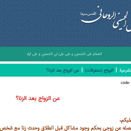
اَلسَّلامُ عَلَى الْحُسَيْنِ وَ عَلى عَلِىِّ بْنِ الْحُسَيْنِ وَ عَلى اَوْلادِ الْحُسَيْنِ وَ عَلى اَصْحاب
|
|
لشرعیة
الزواج (متفرقات)
عن الزواج بعد الزنا؟
code
عن الزواج بعد الزنا؟
ليكم،
له عن زوجي بحكم وجود مشاكل قبل الطلاق وحدث زنا مع شخص، 