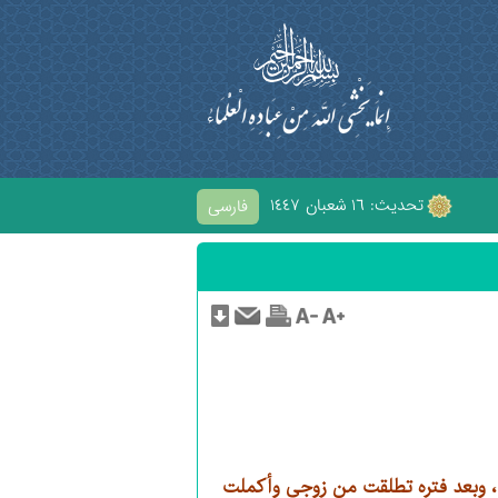
تحديث: ١٦ شعبان ١٤٤٧
فارسی
ِ الْحُسَيْنِ
وبعد فتره تطلقت من زوجي وأكملت