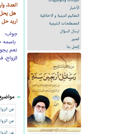
البیانات والتوجيهات
العدة، وا
الأخبار
هل يحل ه
التعالیم الدینیة و الاخلاقیة
اريد حل 
المصطلحات الشرعیة
ارسال السؤال
جواب:
الصور
باسمه ج
إتصل بنا
نعم يجوز
الزواج، 
مواضيع
عن الزواج
عن الزوا
عن الزوا