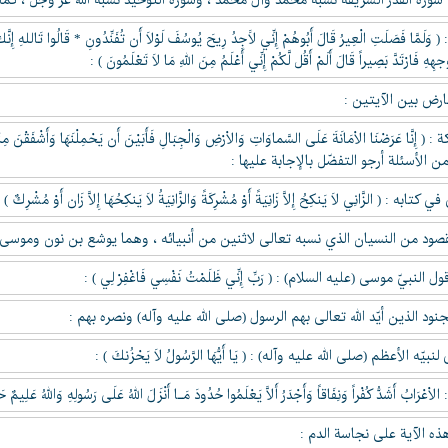
رة القدر الشريفة نسبة محمّد وآل محمّد ، وسورة التوحيد نسبة الله عزّ وجلّ ، كما
لَمَّا فَصَلَتِ الْعِيرُ قَالَ أَبُوهُمْ إِنِّي لاََجِدُ رِيحَ يُوسُفَ لَوْلاَ أَن تُفَنِّدُونِ * قَالُوا تَاللهِ إِنَّك
َجهِهِ فَارْتَدَّ بَصِيراً قَالَ أَلَمْ أَقُل لَّكُمْ إِنِّي أَعْلَمُ مِنَ اللهِ مَا لاَ تَعْلَمُونَ ) :
ارض بين الآيتين :
 ( إِنَّا عَرَضْنَا الاْمَانَةَ عَلَى السَّماوَاتِ وَالاْرْضِ وَالْجِبَالِ فَأَبَيْنَ أَن يَحْمِلْنَهَا وَأَشْفَقْنَ مِنْ
ن الأسئلة أرجو التفضّل بالإجابة عليها :
ابه : ( الزَّانِي لاَ يَنكِحُ إِلاَّ زَانِيَةً أَوْ مُشْرِكَةً وَالزَّانِيَةُ لاَ يَنكِحُهَا إِلاَّ زَان أَوْ مُشْرِكٌ 
قصود من النسيان الذي نسبه تعالى لاثنين من أنبيائه ، وهما يوشع بن نون وموسى 
النبيّ موسى (عليه السلام) : ( رَبِّ إِنِّي ظَلَمْتُ نَفْسِي فَاغْفِرْ لِي ) :
ود الذين أيّد الله تعالى بهم الرسول (صلى الله عليه وآله) ونصره بهم :
بيّه الأعظم (صلى الله عليه وآله) : ( يَا أَيُّهَا الرَّسُولُ لاَ يَحْزُنكَ ) :
ْعْرَابُ أَشَدُّ كُفْراً وَنِفَاقاً وَأَجْدَرُ أَلاَّ يَعْلَمُوا حُدُودَ مَـا أَنْزَلَ اللهُ عَلَى رَسُولِهِ وَالل
ذه الآية على نجاسة الدم :