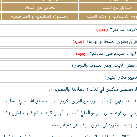
مسائل عن التقیة
مسائل عن المعاد
مة الإسـلامية و ولاية الفقيه
الحـــوزة العـلـمية و المـرجـعية
اعراب أشد كفرا؟
(جدید)
قرآن بعنوان الصدقة او الهدية؟
(جدید)
اية .. انقلبتم على اعقابكم؟
(جدید)
بعض الايات، وعن التصوف والعرفان؟
تغيير مكان آيتين؟
اذ مصطفى ملكيان في كتاب ( العقلانيّة والمعنويّة ) :
عندما ننهي الآية أو السورة من القرآن الكريم نقول : « صدق الله العليّ العظيم » ،
 إلى قوله تعالى : ( وَهُوَ الْعَلِيُّ الْعَظِيمُ ) أم إلى قوله : ( هُمْ فِيهَا خَالِدُونَ ) ؟
 الهداية المذكورة في القرآن ، وهل هي درجة واحدة :