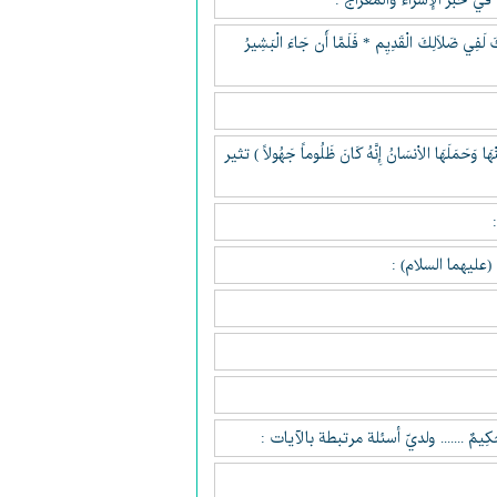
 في خبر الإسراء والمعراج :
َ لَفِي ضَلاَلِكَ الْقَدِيِم * فَلَمَّا أَن جَاءَ الْبَشِيرُ
هَا وَحَمَلَهَا الاْنسَانُ إِنَّهُ كَانَ ظَلُوماً جَهُولاً ) تثير
) :
(عليهما السلام) :
هُ عَلِيمٌ حَكِيمٌ ....... ولديّ أسئلة مرتبطة بالآيات :