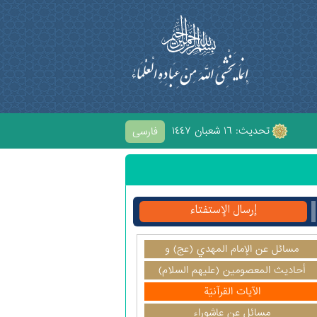
تحديث: ١٦ شعبان ١٤٤٧
فارسی
الْحُسَيْنِ
إرسال الإستفتاء
مسائل عن الإمام المهدي (عج) و
آخرالزمان
أحاديث المعصومين (عليهم السلام)
الآيات القرآنيّة
مسائل عن عاشوراء