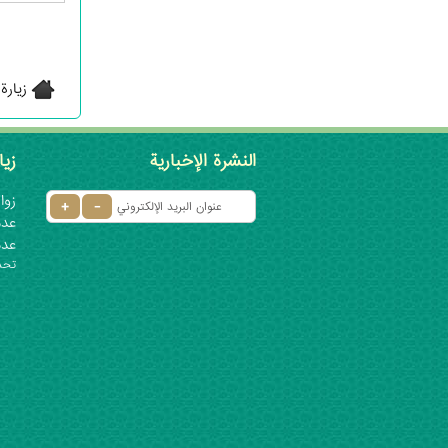
زيارة
النشرة الإخبارية
زيا
زوار 
عدد ا
عدد
تحديث: ٦