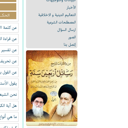
البیانات والتوجيهات
الأخبار
التعالیم الدینیة و الاخلاقیة
الحكـو
المصطلحات الشرعیة
عن كلمة ال
ارسال السؤال
الصور
عن قراءة ال
إتصل بنا
عن تفسير ال
عن تحريف 
عن القول ب
يقول الاُست
نحن الشيعة 
هل آية الكرسي
ما هي أنواع