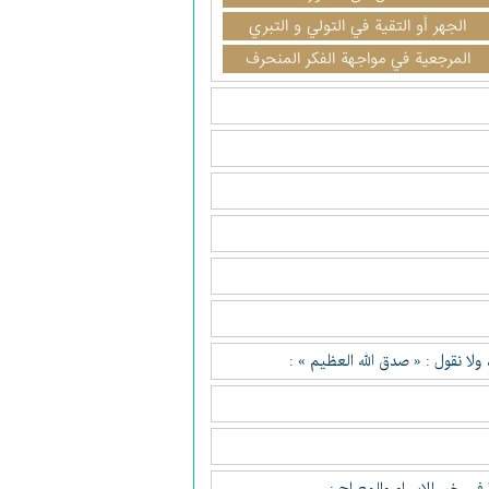
الجهر أو التقية في التولي و التبري
المرجعية في مواجهة الفكر المنحرف
 ولا نقول : « صدق الله العظيم » :