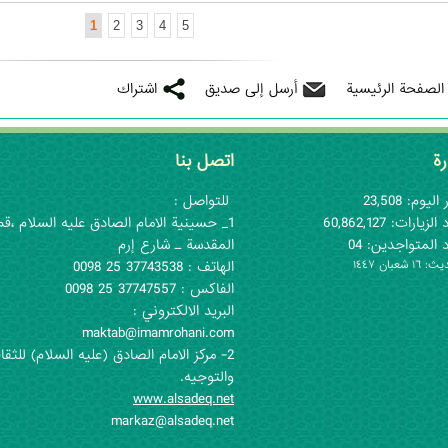
1
2
3
4
5
 الصفحة الرئيسية
أرسل إلى صديق
اشتراك
رة
اتصل بنا
اليوم: 23,508
للتواصل :
لزيارات: 60,862,127
1_ حسينية الامام الصادق عليه السلام ،قم
 المتواجدين: 04
المقدسة ـ شارع إرم
١ شعبان ١٤٤٧
الهاتف : 37743538 25 0098
الفاكس : 37747557 25 0098
البريد الالكتروني :
maktab@imamrohani.com
2- مركز الامام الصادق (علیه السلام) للثقا
والتوجيه.
www.alsadeq.net
markaz@alsadeq.net